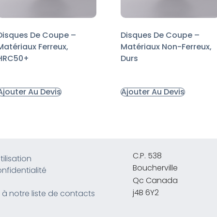
Disques De Coupe –
Disques De Coupe –
Matériaux Ferreux,
Matériaux Non-Ferreux,
HRC50+
Durs
Ajouter Au Devis
Ajouter Au Devis
C.P. 538
ilisation
Boucherville
nfidentialité
Qc Canada
j4B 6Y2
 à notre liste de contacts